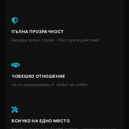
ПЪЛНА ПРОЗРАЧНОСТ
Виждаш всяка стъпка – без скрити действия.
ЧОВЕШКО ОТНОШЕНИЕ
Не те прехвърляме от чатбот на чатбот.
ВСИЧКО НА ЕДНО МЯСТО