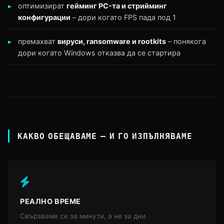
оптимизират
гейминг PC-та и стрийминг
конфигурации
– дори когато FPS пада под 1
премахват
вируси, ransomware и rootkits
– понякога
дори когато Windows отказва да се стартира
КАКВО ОБЕЩАВАМЕ – И ГО ИЗПЪЛНЯВАМЕ
РЕАЛНО ВРЕМЕ
Свързваме се за минути, а не за дни.