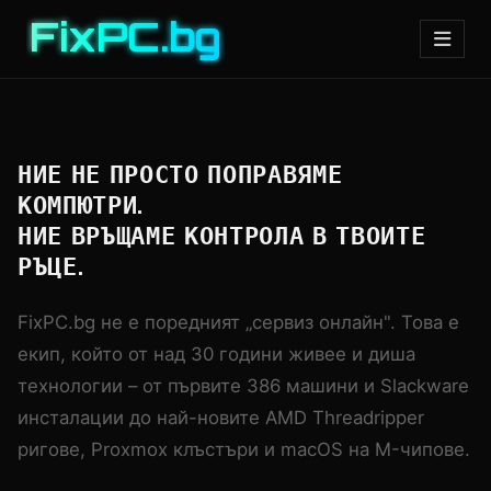
FixPC.bg
НИЕ НЕ ПРОСТО ПОПРАВЯМЕ
КОМПЮТРИ.
НИЕ ВРЪЩАМЕ КОНТРОЛА В ТВОИТЕ
РЪЦЕ.
FixPC.bg не е поредният „сервиз онлайн". Това е
екип, който от над 30 години живее и диша
технологии – от първите 386 машини и Slackware
инсталации до най-новите AMD Threadripper
ригове, Proxmox клъстъри и macOS на M-чипове.