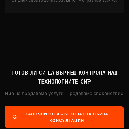
От Linux сървър до macOS лаптоп – оправяме всичко.
ГОТОВ ЛИ СИ ДА ВЪРНЕШ КОНТРОЛА НАД
ТЕХНОЛОГИИТЕ СИ?
Ние не продаваме услуги. Продаваме спокойствие.
ЗАПОЧНИ СЕГА – БЕЗПЛАТНА ПЪРВА
КОНСУЛТАЦИЯ