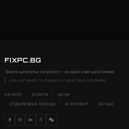
FIXPC
.
BG
Твоята дигитална сигурност – на един клик разстояние.
„Ако системата те отхвърля, създай своя собствена."
НАЧАЛО
УСЛУГИ
ЦЕНИ
ОТДАЛЕЧЕНА ПОМОЩ
AI ЕКСПЕРТ
ЗА НАС