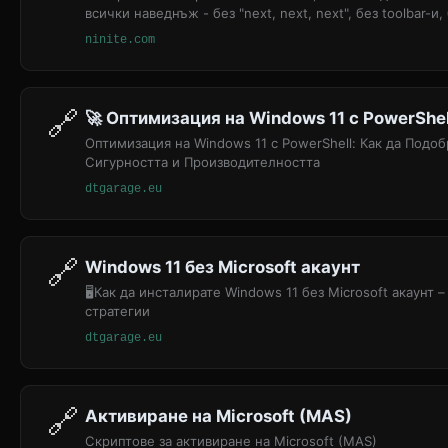
всички наведнъж - без "next, next, next", без toolbar-и
браузър, архиватор, media player, dev инструменти и 
ninite.com
за минути. Безплатен за домашна употреба.
🔗
🚀 Оптимизация на Windows 11 с PowerShel
Оптимизация на Windows 11 с PowerShell: Как да Подо
Сигурността и Производителността
dtgarage.eu
🔗
Windows 11 без Microsoft акаунт
🖥️Как да инсталирате Windows 11 без Microsoft акаунт
стратегии
dtgarage.eu
🔗
Aктивиране на Microsoft (MAS)
Скриптове за активиране на Microsoft (MAS)