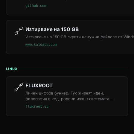
github.com
🔗
Изтирване на 150 GB
Изтирване на 150 GB скрити ненужни файлове от Win
www.kaldata.com
LINUX
🔗
FLUXROOT
Личен цифров бункер. Тук живеят идеи,
философия и код, родени извън системата.
Влизаш на своя отговорност.
fluxroot.eu