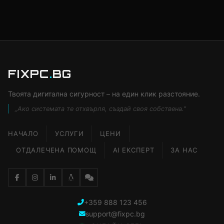
FIXPC
.
BG
Твоята дигитална сигурност – на един клик разстояние.
„Ако системата те отхвърля, създай своя собствена."
НАЧАЛО
УСЛУГИ
ЦЕНИ
ОТДАЛЕЧЕНА ПОМОЩ
AI ЕКСПЕРТ
ЗА НАС
+359 888 123 456
support@fixpc.bg